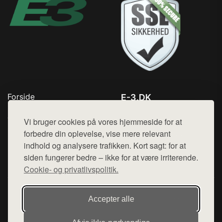
Forside
E-3.DK
Produkter
Tlf. 78768672
Top Rabatter
Vi bruger cookies på vores hjemmeside for at
Mail:
hej@want.dk
Kontakt
forbedre din oplevelse, vise mere relevant
indhold og analysere trafikken. Kort sagt: for at
Cookie- og privatlivspolitik
siden fungerer bedre – ikke for at være irriterende.
Cookie- og privatlivspolitik.
Denne side er en del af want.dk, der udgiver en række
Accepter alle
hjemmesider med præsentation af forskellige produkter fra
diverse webshops. Der sælges ikke varer fra denne side - vi