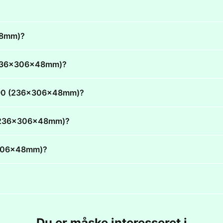
x48mm)?
0 (236x306x48mm)?
E 490 (236x306x48mm)?
90 (236x306x48mm)?
6x306x48mm)?
Du er måske interesseret i