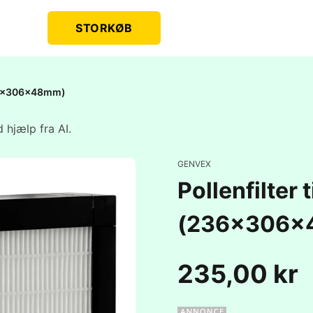
STORKØB
236x306x48mm)
 hjælp fra AI.
GENVEX
Pollenfilter
(236x306x
235,00 kr