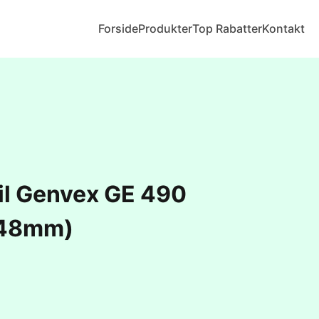
Forside
Produkter
Top Rabatter
Kontakt
 til Genvex GE 490
48mm)