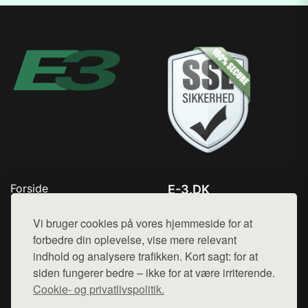
Forside
E-3.DK
Produkter
Tlf. 78768672
Top Rabatter
Vi bruger cookies på vores hjemmeside for at
Mail:
hej@want.dk
Kontakt
forbedre din oplevelse, vise mere relevant
indhold og analysere trafikken. Kort sagt: for at
Cookie- og privatlivspolitik
siden fungerer bedre – ikke for at være irriterende.
Cookie- og privatlivspolitik.