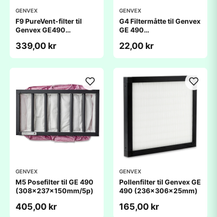
GENVEX
GENVEX
F9 PureVent-filter til
G4 Filtermåtte til Genvex
Genvex GE490
GE 490
(236x306x48mm)
(236x306x20mm)
339,00 kr
22,00 kr
GENVEX
GENVEX
M5 Posefilter til GE 490
Pollenfilter til Genvex GE
(308x237x150mm/5p)
490 (236x306x25mm)
405,00 kr
165,00 kr