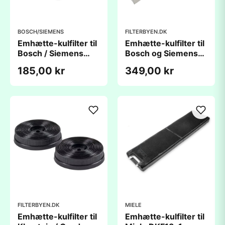
BOSCH/SIEMENS
FILTERBYEN.DK
Emhætte-kulfilter til
Emhætte-kulfilter til
Bosch / Siemens
Bosch og Siemens
DHZ532601
600x950x550mm
185,00 kr
349,00 kr
(230x210x22mm) -
kompatibelt
FILTERBYEN.DK
MIELE
Emhætte-kulfilter til
Emhætte-kulfilter til