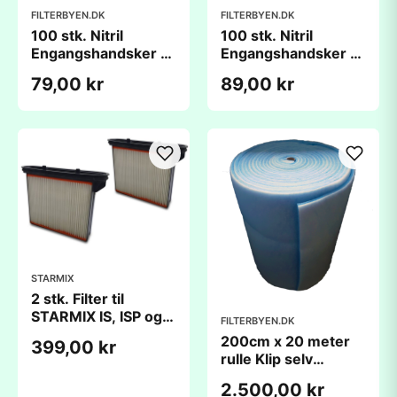
FILTERBYEN.DK
FILTERBYEN.DK
100 stk. Nitril
100 stk. Nitril
Engangshandsker |
Engangshandsker |
Blå
Sort
79,00 kr
89,00 kr
STARMIX
2 stk. Filter til
STARMIX IS, ISP og
FILTERBYEN.DK
ISC med flere - M
200cm x 20 meter
399,00 kr
klasse
rulle Klip selv
universal filtermåtte
2.500,00 kr
- Eco-Blue (G4)