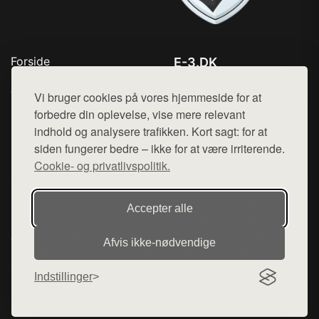
Forside
E-3.DK
Produkter
Tlf. 78768672
Top Rabatter
Vi bruger cookies på vores hjemmeside for at
Mail:
hej@want.dk
Kontakt
forbedre din oplevelse, vise mere relevant
indhold og analysere trafikken. Kort sagt: for at
Cookie- og privatlivspolitik
siden fungerer bedre – ikke for at være irriterende.
Cookie- og privatlivspolitik.
Denne side er en del af want.dk, der udgiver en række
Accepter alle
hjemmesider med præsentation af forskellige produkter fra
diverse webshops. Der sælges ikke varer fra denne side - vi
Afvis ikke‑nødvendige
henviser til de shops, som sælger varen. Vi har heller ikke
varerne på lager.
Indstillinger
© 2026 e-3.dk. Alle rettigheder forbeholdes.