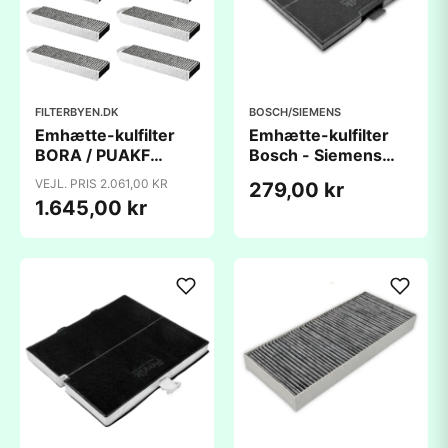
FILTERBYEN.DK
BOSCH/SIEMENS
Emhætte-kulfilter
Emhætte-kulfilter
BORA / PUAKF
Bosch - Siemens
(430x130x50mm)
00744075
VEJL. PRIS 2.061,00 KR
279,00 kr
9 stk. - kompatibelt
(238x222x20mm) -
1.645,00 kr
kompatibelt