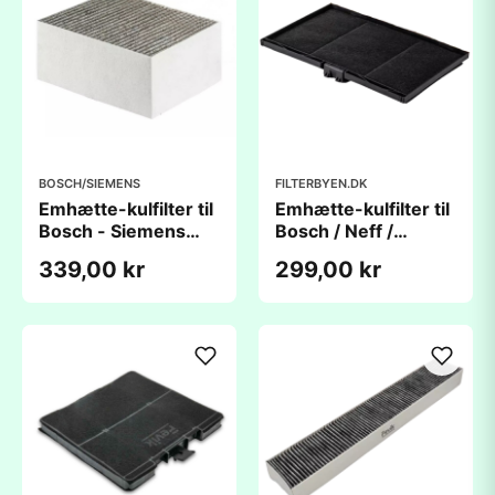
BOSCH/SIEMENS
FILTERBYEN.DK
Emhætte-kulfilter til
Emhætte-kulfilter til
Bosch - Siemens
Bosch / Neff /
00678460
Siemens -
339,00 kr
299,00 kr
(230x190x100mm)
300Ã195Ã24mm
- kompatibelt