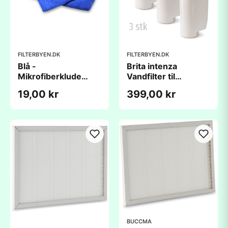
FILTERBYEN.DK
FILTERBYEN.DK
Blå -
Brita intenza
Mikrofiberklude
Vandfilter til
38x40cm TECK-A -
Espressomaskiner -
19,00 kr
399,00 kr
1 stk.
3 stk
BUCCMA