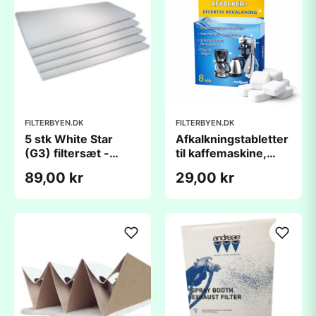
FILTERBYEN.DK
FILTERBYEN.DK
5 stk White Star
Afkalkningstabletter
(G3) filtersæt -
til kaffemaskine,
290x1200x15mm
elkedel og
89,00 kr
29,00 kr
strygejern - 8 stk