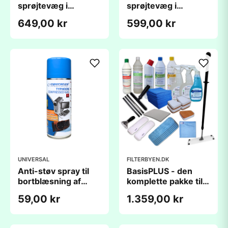
sprøjtevæg i
sprøjtevæg i
malerkabiner (1,0 x
malerkabiner
649,00 kr
599,00 kr
8 m) - med bagstop
(1x10m) - Originalt
UNIVERSAL
FILTERBYEN.DK
Anti-støv spray til
BasisPLUS - den
bortblæsning af
komplette pakke til
sorte cirkler ved
effektiv rengøring
59,00 kr
1.359,00 kr
ventilationsventilerne
- 400ml trykluft på
dåse