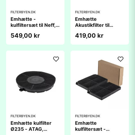
FILTERBYEN.DK
FILTERBYEN.DK
Emhætte -
Emhætte
kulfiltersæt til Neff,
Akustikfilter til
BOSCH / SIEMENS
Bosch og Siemens
549,00 kr
419,00 kr
L364xB250xH29mm
(4 stk.)
/
L259xD90xH23mm
FILTERBYEN.DK
FILTERBYEN.DK
Emhætte kulfilter
Emhætte
Ø235 - ATAG,
kulfiltersæt -