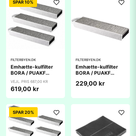
SPAR 10%
FILTERBYEN.DK
FILTERBYEN.DK
Emhætte-kulfilter
Emhætte-kulfilter
BORA / PUAKF
BORA / PUAKF
(430x130x50mm) -
(430x130x50mm) -
VEJL. PRIS 687,00 KR
229,00 kr
3 stk. - kompatibelt
kompatibelt
619,00 kr
SPAR 20%