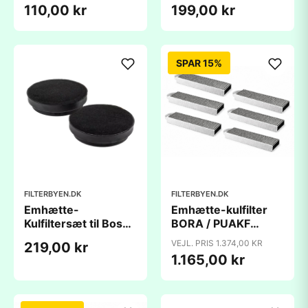
Candy, Hoover, AEG
225x155x20mm -
110,00 kr
199,00 kr
AEG / Zanussi /
Electrolux
SPAR 15%
FILTERBYEN.DK
FILTERBYEN.DK
Emhætte-
Emhætte-kulfilter
Kulfiltersæt til Bosch
BORA / PUAKF
/ Siemens / NeffÂ -
(430x130x50mm)
VEJL. PRIS 1.374,00 KR
219,00 kr
Ø188
6 stk. - kompatibelt
1.165,00 kr