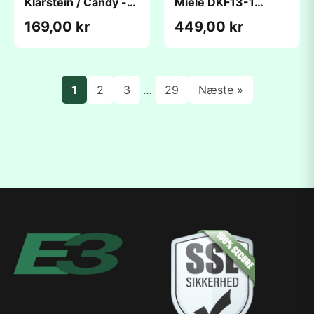
Klarstein / Candy -
Miele DKF13-1
Ø108 mm - 2 stk.
(470x115x30mm) -
169,00 kr
449,00 kr
kompatibelt
1
2
3
…
29
Næste »