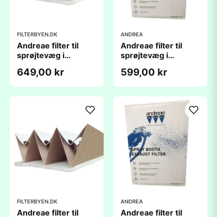
FILTERBYEN.DK
ANDREA
Andreae filter til
Andreae filter til
sprøjtevæg i
sprøjtevæg i
malerkabiner (0,9 x
malerkabiner
649,00 kr
599,00 kr
9,14m) - med
(0,9x11,2m)
bagstop
Originalt
FILTERBYEN.DK
ANDREA
Andreae filter til
Andreae filter til