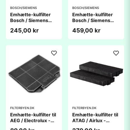
BOSCH/SIEMENS
BOSCH/SIEMENS
Emhætte-kulfilter
Emhætte-kulfilter
Bosch / Siemens
Bosch / Siemens
00361047
11018621
245,00 kr
459,00 kr
(259x229x22mm) -
(460x190x50mm) -
kompatibelt
kompatibelt
FILTERBYEN.DK
FILTERBYEN.DK
Emhætte-kulfilter til
Emhætte-kulfilter til
AEG / Electrolux -
ATAG / Airlux -
EFF72
250Ã95Ã25 mm - 2