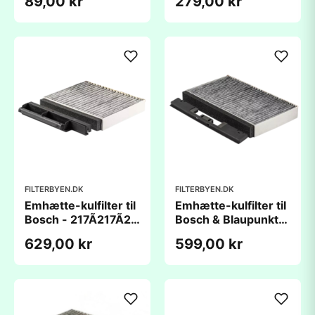
89,00 kr
279,00 kr
(265x234x15mm) -
stk.
kompatibel
FILTERBYEN.DK
FILTERBYEN.DK
Emhætte-kulfilter til
Emhætte-kulfilter til
Bosch - 217Ã217Ã25
Bosch & Blaupunkt
mm
(320Ã200Ã40mm)
629,00 kr
599,00 kr