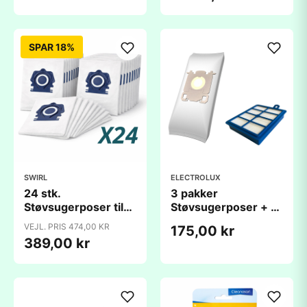
SPAR 18%
SWIRL
ELECTROLUX
24 stk.
3 pakker
Støvsugerposer til
Støvsugerposer + 1
Miele Guard
stk. Hepa 12 filter til
VEJL. PRIS 474,00 KR
175,00 kr
støvsugere
Electrolux & AEG
389,00 kr
Støvsugere