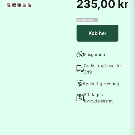
235,00 kr
Køb her
Prisgaranti
Gratis fragt over kr.
349
Lynhurtig levering
30 dages
fortrydelsesret