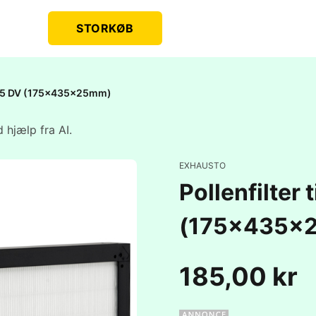
STORKØB
X 35 DV (175x435x25mm)
 hjælp fra AI.
EXHAUSTO
Pollenfilter
(175x435x
185,00 kr