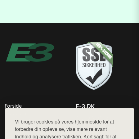
Forside
E-3.DK
Produkter
Tlf. 78768672
Top Rabatter
Vi bruger cookies på vores hjemmeside for at
Mail:
hej@want.dk
Kontakt
forbedre din oplevelse, vise mere relevant
indhold og analysere trafikken. Kort sagt: for at