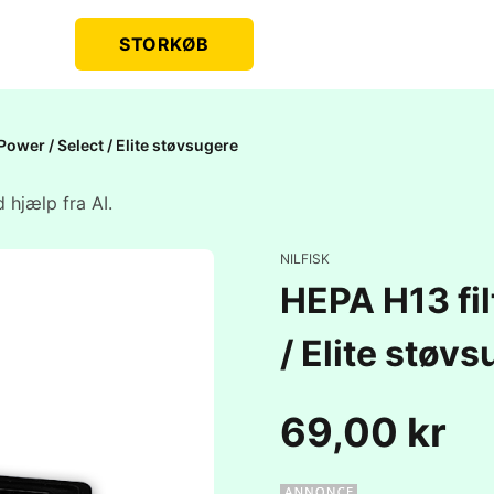
STORKØB
k Power / Select / Elite støvsugere
 hjælp fra AI.
NILFISK
HEPA H13 filt
/ Elite støv
69,00 kr