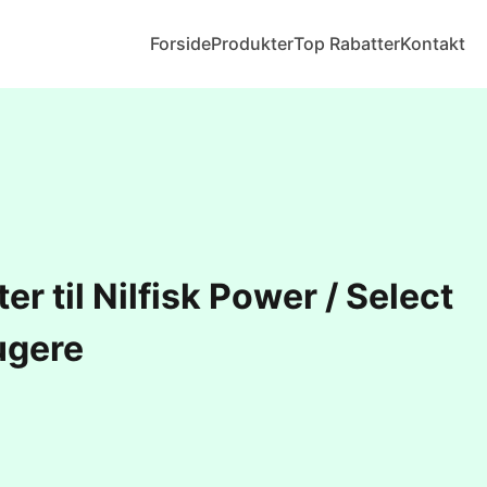
Forside
Produkter
Top Rabatter
Kontakt
er til Nilfisk Power / Select
sugere