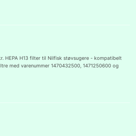
 kr. HEPA H13 filter til Nilfisk støvsugere - kompatibelt
ale filtre med varenummer 1470432500, 1471250600 og