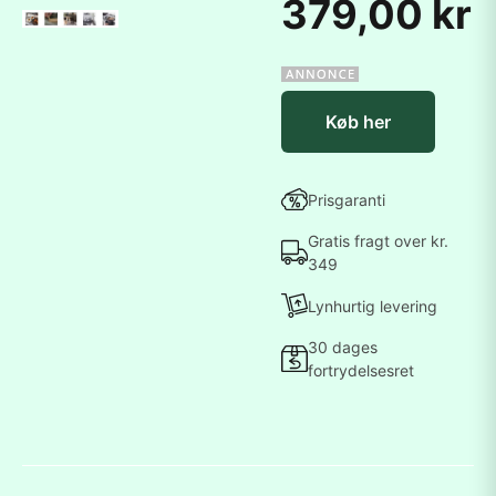
379,00 kr
Køb her
Prisgaranti
Gratis fragt over kr.
349
Lynhurtig levering
30 dages
fortrydelsesret