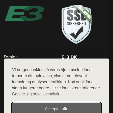
Forside
E-3.DK
Produkter
Tlf. 78768672
Top Rabatter
Vi bruger cookies på vores hjemmeside for at
Mail:
hej@want.dk
Kontakt
forbedre din oplevelse, vise mere relevant
indhold og analysere trafikken. Kort sagt: for at
Cookie- og privatlivspolitik
siden fungerer bedre – ikke for at være irriterende.
Cookie- og privatlivspolitik.
Denne side er en del af want.dk, der udgiver en række
Accepter alle