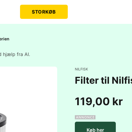
STORKØB
serien
 hjælp fra AI.
NILFISK
Filter til Nil
119,00 kr
Køb her