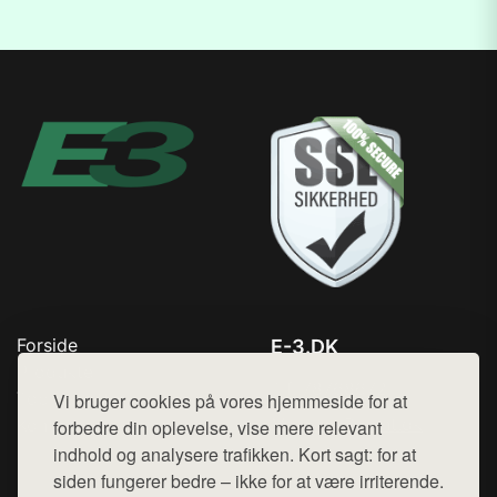
Forside
E-3.DK
Produkter
Tlf. 78768672
Top Rabatter
Vi bruger cookies på vores hjemmeside for at
Mail:
hej@want.dk
Kontakt
forbedre din oplevelse, vise mere relevant
indhold og analysere trafikken. Kort sagt: for at
Cookie- og privatlivspolitik
siden fungerer bedre – ikke for at være irriterende.