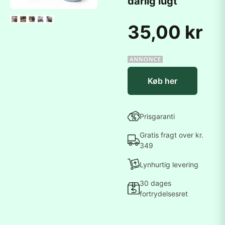
dårlig lugt
35,00 kr
Køb her
Prisgaranti
Gratis fragt over kr.
349
Lynhurtig levering
30 dages
fortrydelsesret