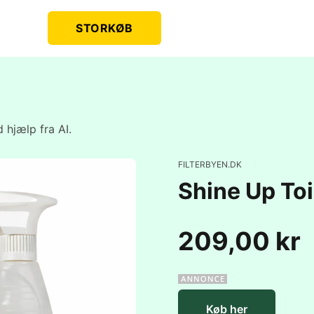
STORKØB
 hjælp fra AI.
FILTERBYEN.DK
Shine Up To
209,00 kr
Køb her