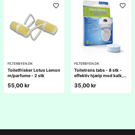
FILTERBYEN.DK
FILTERBYEN.DK
Toiletfrisker Lotus Lemon
Toiletrens tabs - 8 stk -
m/parfume - 2 stk
effektiv hjælp mod kalk,
belægninger og dårlig
55,00 kr
35,00 kr
lugt