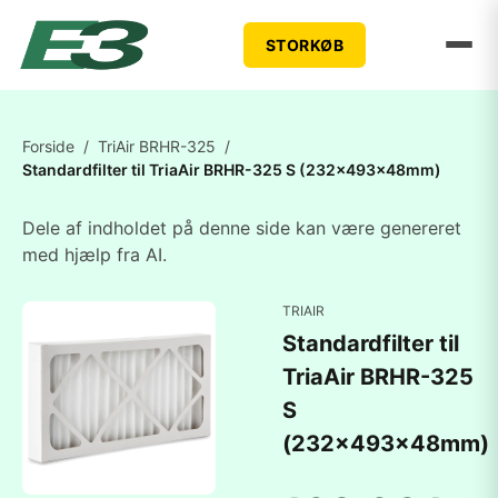
STORKØB
Forside
/
TriAir BRHR-325
/
Standardfilter til TriaAir BRHR-325 S (232x493x48mm)
Dele af indholdet på denne side kan være genereret
med hjælp fra AI.
TRIAIR
Standardfilter til
TriaAir BRHR-325
S
(232x493x48mm)