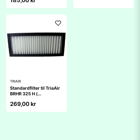
185,00 kr
TRIAIR
Standardfilter til TriaAir
BRHR 325 H (
172x529x48mm)
269,00 kr