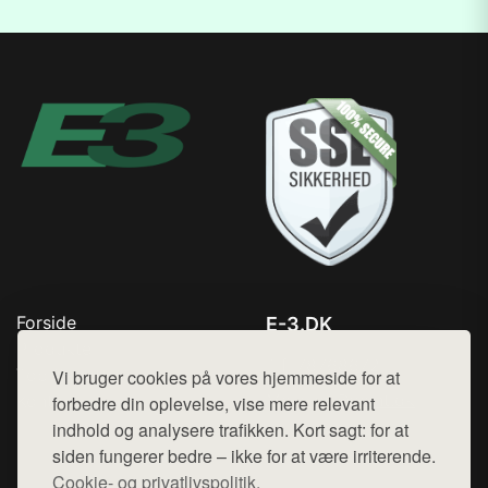
Forside
E-3.DK
Produkter
Tlf. 78768672
Top Rabatter
Vi bruger cookies på vores hjemmeside for at
Mail:
hej@want.dk
Kontakt
forbedre din oplevelse, vise mere relevant
indhold og analysere trafikken. Kort sagt: for at
Cookie- og privatlivspolitik
siden fungerer bedre – ikke for at være irriterende.
Cookie- og privatlivspolitik.