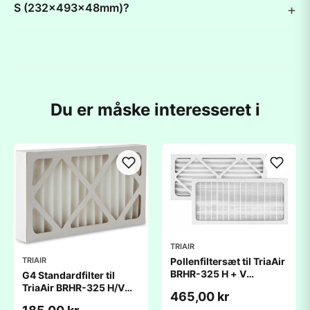
S (232x493x48mm)?
Du er måske interesseret i
TRIAIR
TRIAIR
Pollenfiltersæt til TriaAir
BRHR-325 H + V
G4 Standardfilter til
(231x530x45mm)
TriaAir BRHR-325 H/V
465,00 kr
(231x530x45mm )