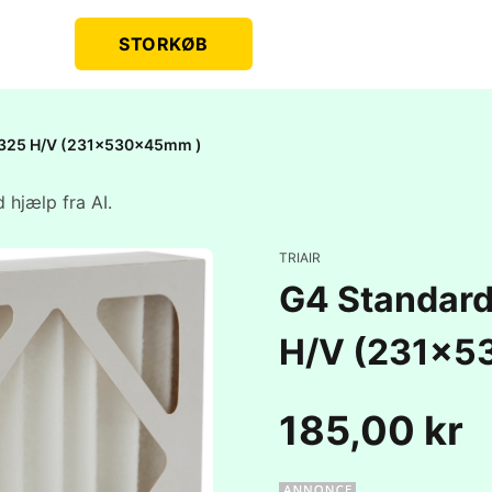
STORKØB
HR-325 H/V (231x530x45mm )
 hjælp fra AI.
TRIAIR
G4 Standardf
H/V (231x5
185,00 kr