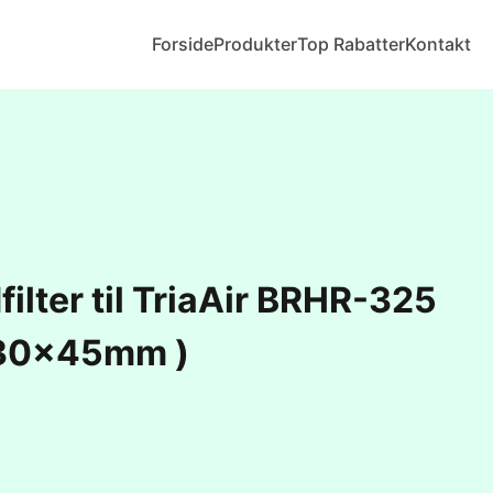
Forside
Produkter
Top Rabatter
Kontakt
ilter til TriaAir BRHR-325
30x45mm )