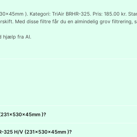
30x45mm ). Kategori: TriAir BRHR-325. Pris: 185.00 kr. Stan
terskift. Med disse filtre får du en almindelig grov filtrer
 hjælp fra AI.
/V (231x530x45mm )?
 BRHR-325 H/V (231x530x45mm )?