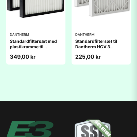
DANTHERM
DANTHERM
Standardfiltersæt med
Standardfiltersæt til
plastikramme til
Dantherm HCV 3
Dantherm HCV 3
(164x289x48mm) -
349,00 kr
225,00 kr
(164x289x48mm) -
kompatibelt
kompatibelt