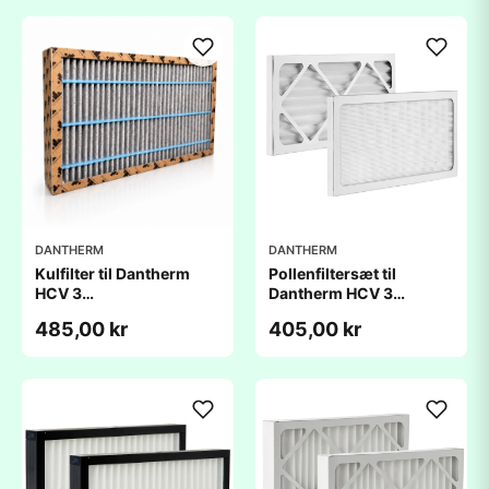
DANTHERM
DANTHERM
Kulfilter til Dantherm
Pollenfiltersæt til
HCV 3
Dantherm HCV 3
(164x289x47mm) -
(289x164x48mm) -
485,00 kr
405,00 kr
kompatibelt
kompatibelt