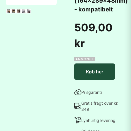
(164x289x48mm)
- kompatibelt
509,00
kr
Køb her
Prisgaranti
Gratis fragt over kr.
349
Lynhurtig levering