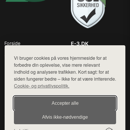
Forside
E-3.DK
Produkter
Tlf. 78768672
Top Rabatter
Vi bruger cookies på vores hjemmeside for at
Mail:
hej@want.dk
Kontakt
forbedre din oplevelse, vise mere relevant
indhold og analysere trafikken. Kort sagt: for at
Cookie- og privatlivspolitik
siden fungerer bedre – ikke for at være irriterende.
Cookie- og privatlivspolitik.
Denne side er en del af want.dk, der udgiver en række
Accepter alle
hjemmesider med præsentation af forskellige produkter fra
diverse webshops. Der sælges ikke varer fra denne side - vi
Afvis ikke‑nødvendige
henviser til de shops, som sælger varen. Vi har heller ikke
varerne på lager.