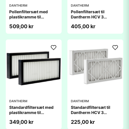
DANTHERM
DANTHERM
Pollenfiltersæt med
Pollenfiltersæt til
plastikramme til
Dantherm HCV 3
Dantherm HCV 3
(289x164x48mm) -
509,00 kr
405,00 kr
(164x289x48mm) -
kompatibelt
kompatibelt
DANTHERM
DANTHERM
Standardfiltersæt med
Standardfiltersæt til
plastikramme til
Dantherm HCV 3
Dantherm HCV 3
(164x289x48mm) -
349,00 kr
225,00 kr
(164x289x48mm) -
kompatibelt
kompatibelt