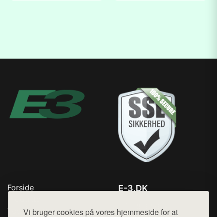
Forside
E-3.DK
Produkter
Tlf. 78768672
Top Rabatter
Vi bruger cookies på vores hjemmeside for at