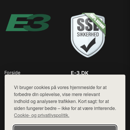
Forside
E-3.DK
Produkter
Tlf. 78768672
Top Rabatter
Vi bruger cookies på vores hjemmeside for at
Mail:
hej@want.dk
Kontakt
forbedre din oplevelse, vise mere relevant
indhold og analysere trafikken. Kort sagt: for at
Cookie- og privatlivspolitik
siden fungerer bedre – ikke for at være irriterende.
Cookie- og privatlivspolitik.