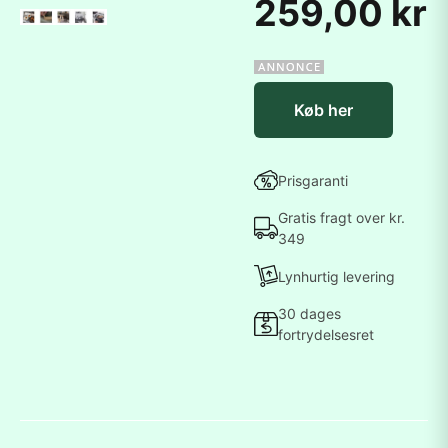
259,00 kr
Køb her
Prisgaranti
Gratis fragt over kr.
349
Lynhurtig levering
30 dages
fortrydelsesret