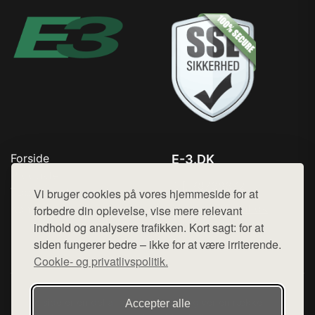
Forside
E-3.DK
Produkter
Tlf. 78768672
Top Rabatter
Vi bruger cookies på vores hjemmeside for at
Mail:
hej@want.dk
Kontakt
forbedre din oplevelse, vise mere relevant
indhold og analysere trafikken. Kort sagt: for at
Cookie- og privatlivspolitik
siden fungerer bedre – ikke for at være irriterende.
Cookie- og privatlivspolitik.
Denne side er en del af want.dk, der udgiver en række
Accepter alle