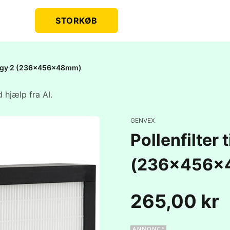
STORKØB
nergy 2 (236x456x48mm)
 hjælp fra AI.
GENVEX
Pollenfilter
(236x456x
265,00 kr