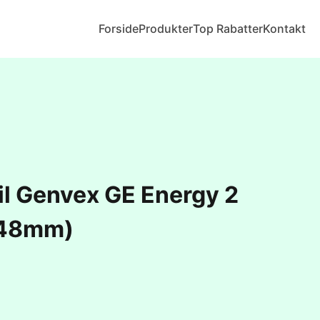
Forside
Produkter
Top Rabatter
Kontakt
 til Genvex GE Energy 2
48mm)