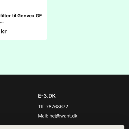
ilter til Genvex GE
2
56x48mm)
 kr
E-3.DK
Tlf. 78768672
Mail:
hej@want.dk
Cookie- og privatlivspolitik