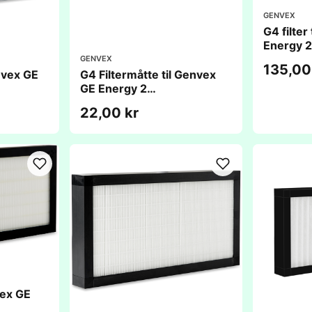
GENVEX
G4 filter
Energy 
(236x4
GENVEX
135,00
nvex GE
G4 Filtermåtte til Genvex
GE Energy 2
)
(236x456x20mm)
22,00 kr
vex GE