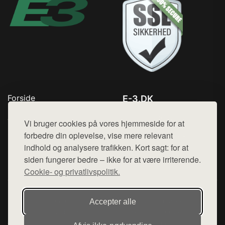
Forside
E-3.DK
Produkter
Tlf. 78768672
Top Rabatter
Vi bruger cookies på vores hjemmeside for at
Mail:
hej@want.dk
Kontakt
forbedre din oplevelse, vise mere relevant
indhold og analysere trafikken. Kort sagt: for at
Cookie- og privatlivspolitik
siden fungerer bedre – ikke for at være irriterende.
Cookie- og privatlivspolitik.
Denne side er en del af want.dk, der udgiver en række
Accepter alle
hjemmesider med præsentation af forskellige produkter fra
diverse webshops. Der sælges ikke varer fra denne side - vi