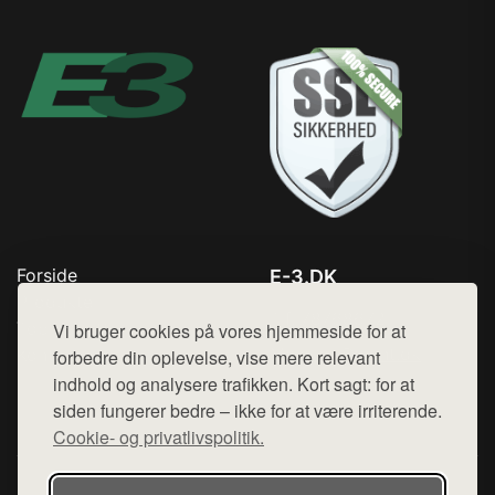
Forside
E-3.DK
Produkter
Tlf. 78768672
Top Rabatter
Vi bruger cookies på vores hjemmeside for at
Mail:
hej@want.dk
Kontakt
forbedre din oplevelse, vise mere relevant
indhold og analysere trafikken. Kort sagt: for at
Cookie- og privatlivspolitik
siden fungerer bedre – ikke for at være irriterende.
Cookie- og privatlivspolitik.