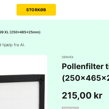
STORKØB
bi 99 XL (250x465x25mm)
 hjælp fra AI.
GENVEX
Pollenfilter
(250x465x
215,00 kr