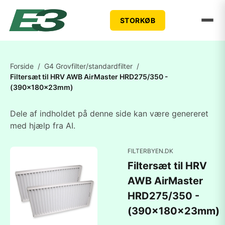
STORKØB
Forside
/
G4 Grovfilter/standardfilter
/
Filtersæt til HRV AWB AirMaster HRD275/350 -
(390x180x23mm)
Dele af indholdet på denne side kan være genereret
med hjælp fra AI.
FILTERBYEN.DK
Filtersæt til HRV
AWB AirMaster
HRD275/350 -
(390x180x23mm)