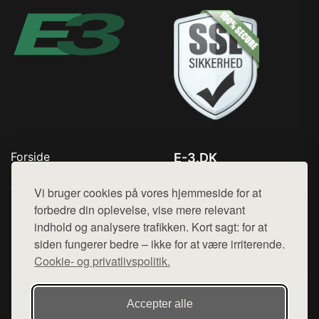
Forside
E-3.DK
Produkter
Tlf. 78768672
Top Rabatter
Vi bruger cookies på vores hjemmeside for at
Mail:
hej@want.dk
Kontakt
forbedre din oplevelse, vise mere relevant
indhold og analysere trafikken. Kort sagt: for at
Cookie- og privatlivspolitik
siden fungerer bedre – ikke for at være irriterende.
Cookie- og privatlivspolitik.
Denne side er en del af want.dk, der udgiver en række
Accepter alle
hjemmesider med præsentation af forskellige produkter fra