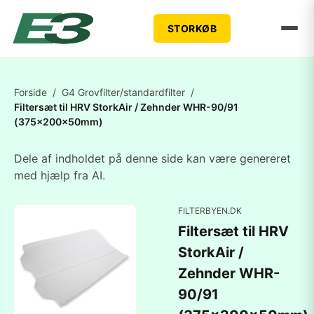
STORKØB
Forside
/
G4 Grovfilter/standardfilter
/
Filtersæt til HRV StorkAir / Zehnder WHR-90/91
(375x200x50mm)
Dele af indholdet på denne side kan være genereret
med hjælp fra AI.
FILTERBYEN.DK
Filtersæt til HRV
StorkAir /
Zehnder WHR-
90/91