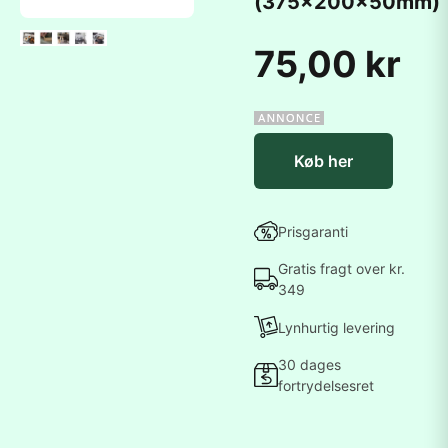
(375x200x50mm)
75,00 kr
Køb her
Prisgaranti
Gratis fragt over kr.
349
Lynhurtig levering
30 dages
fortrydelsesret