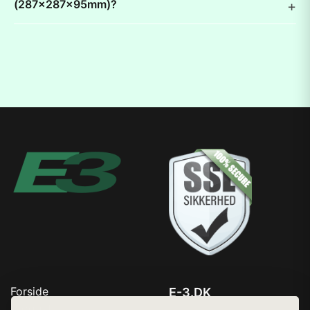
(287x287x95mm)?
Forside
E-3.DK
Produkter