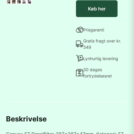
Køb her
Prisgaranti
Gratis fragt over kr.
349
Lynhurtig levering
30 dages
fortrydelsesret
Beskrivelse