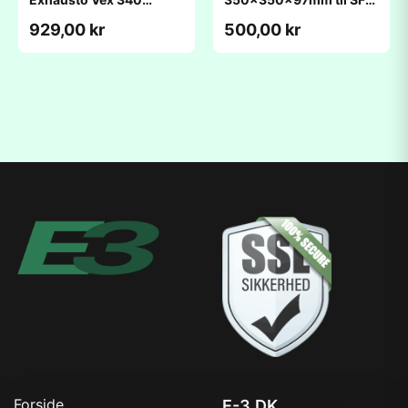
(419x716x96mm)
300
929,00 kr
500,00 kr
Forside
E-3.DK