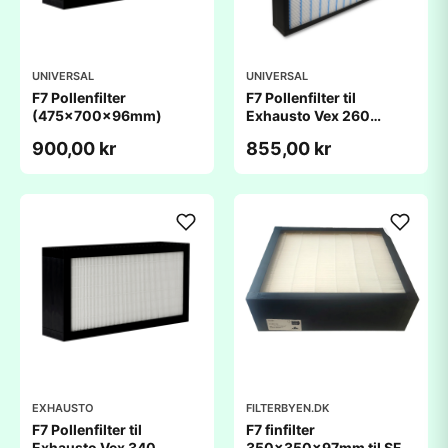
UNIVERSAL
UNIVERSAL
F7 Pollenfilter
F7 Pollenfilter til
(475x700x96mm)
Exhausto Vex 260
(650x575x96mm)
900,00 kr
855,00 kr
EXHAUSTO
FILTERBYEN.DK
F7 Pollenfilter til
F7 finfilter
Exhausto Vex 340
350x350x97mm til SF