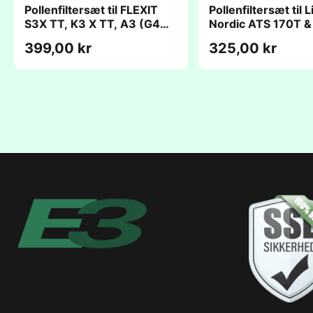
Pollenfiltersæt til FLEXIT
Pollenfiltersæt til L
S3X TT, K3 X TT, A3 (G4
Nordic ATS 170T 
255x130x22mm + F7
(200x410x22mm)
399,00 kr
325,00 kr
255x130x70mm)