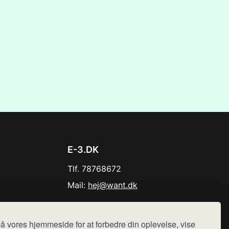
E-3.DK
Tlf. 78768672
Mail:
hej@want.dk
Cookie- og privatlivspolitik
å vores hjemmeside for at forbedre din oplevelse, vise