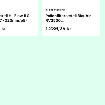
FILTERBYEN.DK
er til Hi-Flow II G
Pollenfiltersæt til BlauAir
57x320mm/p5)
RV2500
(880x380x48mm)
 kr
1.286,25 kr