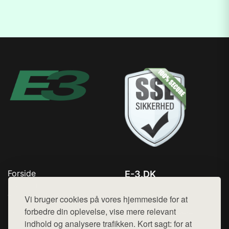
Forside
E-3.DK
Produkter
Tlf. 78768672
Top Rabatter
Vi bruger cookies på vores hjemmeside for at
Mail:
hej@want.dk
Kontakt
forbedre din oplevelse, vise mere relevant
indhold og analysere trafikken. Kort sagt: for at