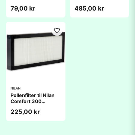
Version 2 (260Ã440
Version 2 Små fra
79,00 kr
485,00 kr
mm)
2008 - 2013
(210x445x48mm)
NILAN
Pollenfilter til Nilan
Comfort 300
Version 2 fra 2008 -
225,00 kr
2013
(210x445x48mm)