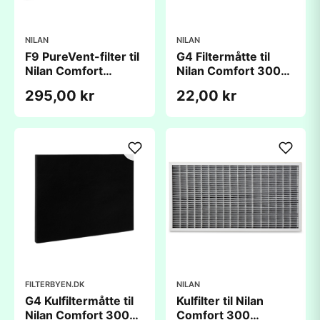
NILAN
NILAN
F9 PureVent-filter til
G4 Filtermåtte til
Nilan Comfort
Nilan Comfort 300
Version 2 Små fra
Version 2 - fra 2008
295,00 kr
22,00 kr
2008 - 2013
- 2013
(210x445x48mm)
(260x440mm)
FILTERBYEN.DK
NILAN
G4 Kulfiltermåtte til
Kulfilter til Nilan
Nilan Comfort 300
Comfort 300