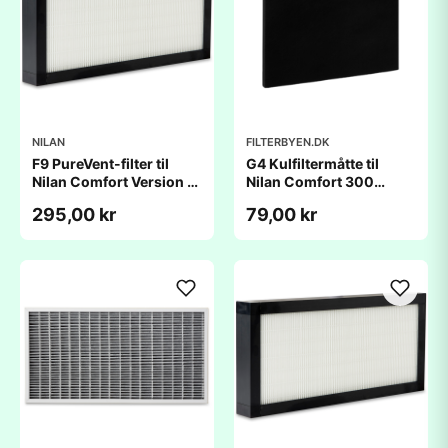
NILAN
FILTERBYEN.DK
F9 PureVent-filter til
G4 Kulfiltermåtte til
Nilan Comfort Version 2
Nilan Comfort 300
Små fra 2008 - 2013
Version 2 (260Ã440
295,00 kr
79,00 kr
(210x445x48mm)
mm)