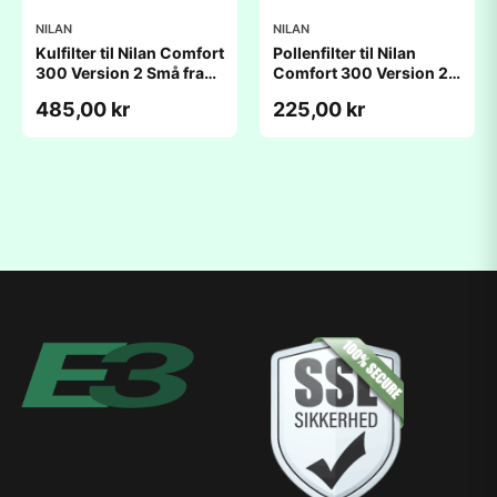
NILAN
NILAN
Kulfilter til Nilan Comfort
Pollenfilter til Nilan
300 Version 2 Små fra
Comfort 300 Version 2
2008 - 2013
fra 2008 - 2013
485,00 kr
225,00 kr
(210x445x48mm)
(210x445x48mm)