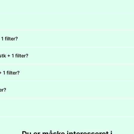
 filter?
k + 1 filter?
 1 filter?
er?
Du er måske interesseret i