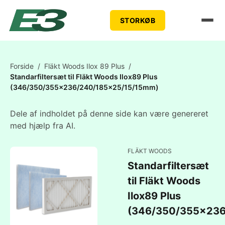
STORKØB
Forside
/
Fläkt Woods Ilox 89 Plus
/
Standarfiltersæt til Fläkt Woods Ilox89 Plus
(346/350/355x236/240/185x25/15/15mm)
Dele af indholdet på denne side kan være genereret
med hjælp fra AI.
FLÄKT WOODS
Standarfiltersæt
til Fläkt Woods
Ilox89 Plus
(346/350/355x236