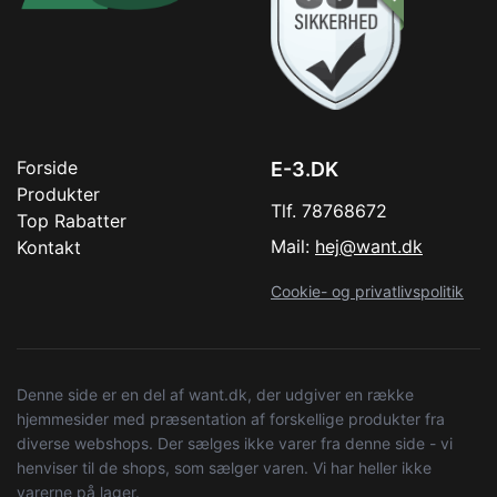
Forside
E-3.DK
Produkter
Tlf. 78768672
Top Rabatter
Mail:
hej@want.dk
Kontakt
Cookie- og privatlivspolitik
Denne side er en del af want.dk, der udgiver en række
hjemmesider med præsentation af forskellige produkter fra
diverse webshops. Der sælges ikke varer fra denne side - vi
henviser til de shops, som sælger varen. Vi har heller ikke
varerne på lager.