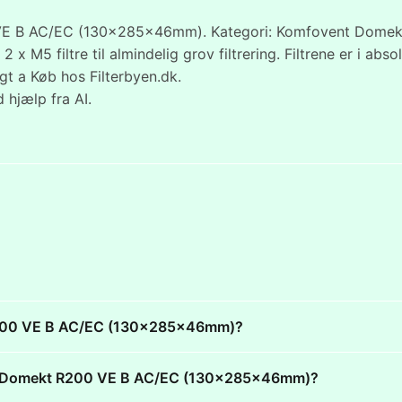
 B AC/EC (130x285x46mm). Kategori: Komfovent Domekt R20
 M5 filtre til almindelig grov filtrering. Filtrene er i ab
gt a Køb hos Filterbyen.dk.
 hjælp fra AI.
 R200 VE B AC/EC (130x285x46mm)?
vent Domekt R200 VE B AC/EC (130x285x46mm)?