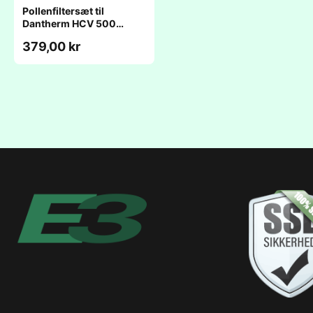
Pollenfiltersæt til
Dantherm HCV 500
(158x410x46mm) -
379,00 kr
kompatibelt