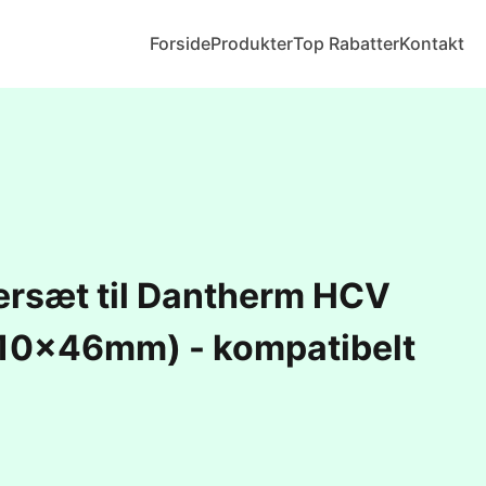
Forside
Produkter
Top Rabatter
Kontakt
tersæt til Dantherm HCV
10x46mm) - kompatibelt