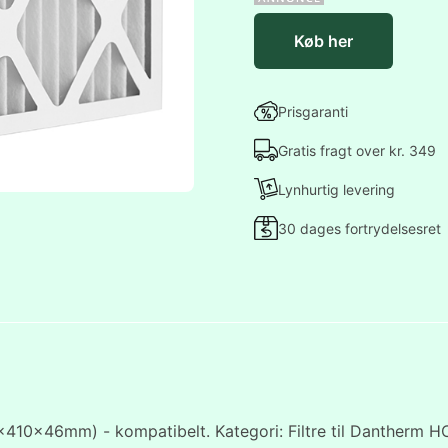
Køb her
Prisgaranti
Gratis fragt over kr. 349
Lynhurtig levering
30 dages fortrydelsesret
10x46mm) - kompatibelt. Kategori: Filtre til Dantherm HCV