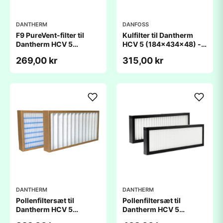
DANTHERM
DANFOSS
F9 PureVent-filter til
Kulfilter til Dantherm
Dantherm HCV 5
HCV 5 (184x434x48) -
(184x434x48mm) -
kompatibelt
269,00 kr
315,00 kr
kompatibelt
DANTHERM
DANTHERM
Pollenfiltersæt til
Pollenfiltersæt til
Dantherm HCV 5
Dantherm HCV 5
(184x434x48mm) -
(184x434x48mm) -