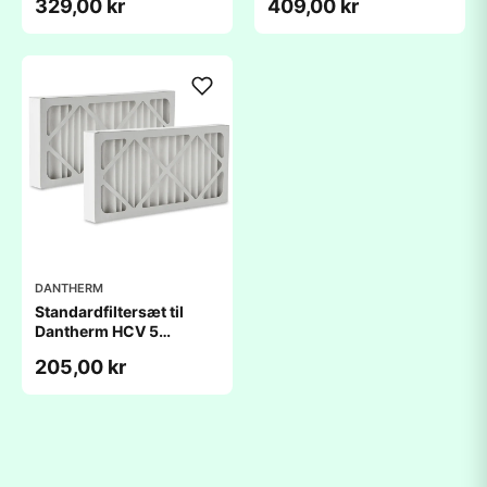
329,00 kr
409,00 kr
kompatibelt
kompatibelt
DANTHERM
Standardfiltersæt til
Dantherm HCV 5
(184x434x48mm) -
205,00 kr
kompatibelt