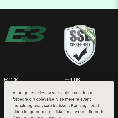
Forside
E-3.DK
Produkter
Tlf. 78768672
Top Rabatter
Vi bruger cookies på vores hjemmeside for at
Mail:
hej@want.dk
Kontakt
forbedre din oplevelse, vise mere relevant
indhold og analysere trafikken. Kort sagt: for at
Cookie- og privatlivspolitik
siden fungerer bedre – ikke for at være irriterende.
Cookie- og privatlivspolitik.