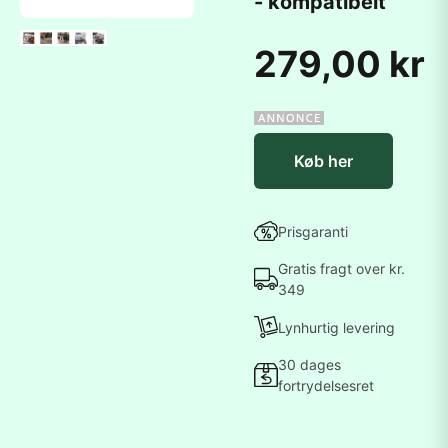
- kompatibelt
279,00 kr
Køb her
Prisgaranti
Gratis fragt over kr.
349
Lynhurtig levering
30 dages
fortrydelsesret