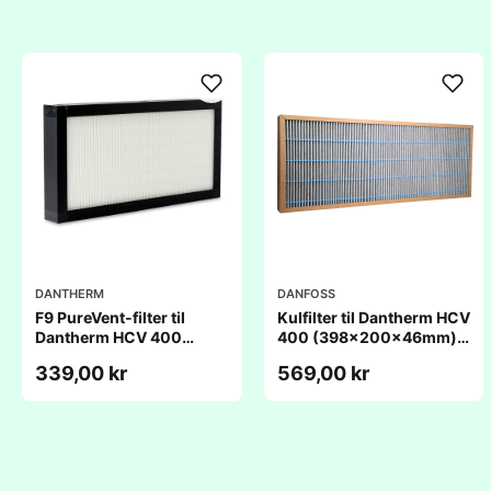
DANTHERM
DANFOSS
F9 PureVent-filter til
Kulfilter til Dantherm HCV
Dantherm HCV 400
400 (398x200x46mm) -
(398x200x46mm) -
kompatibelt
339,00 kr
569,00 kr
kompatibelt