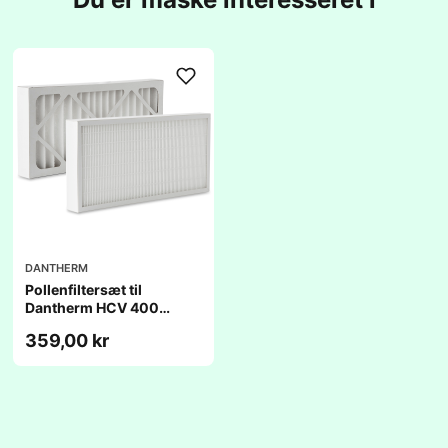
DANTHERM
Pollenfiltersæt til
Dantherm HCV 400
(398x200x46mm) -
359,00 kr
kompatibelt