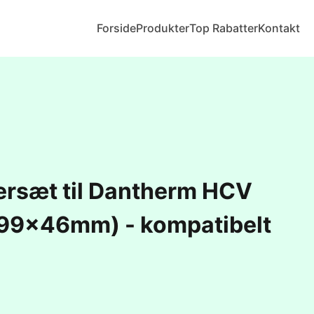
Forside
Produkter
Top Rabatter
Kontakt
tersæt til Dantherm HCV
99x46mm) - kompatibelt