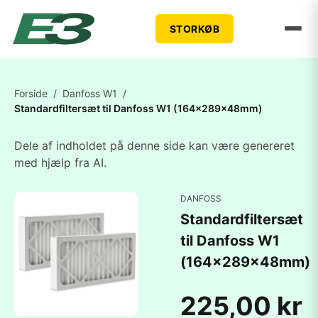
STORKØB
Forside
/
Danfoss W1
/
Standardfiltersæt til Danfoss W1 (164x289x48mm)
Dele af indholdet på denne side kan være genereret
med hjælp fra AI.
DANFOSS
Standardfiltersæt
til Danfoss W1
(164x289x48mm)
225,00 kr