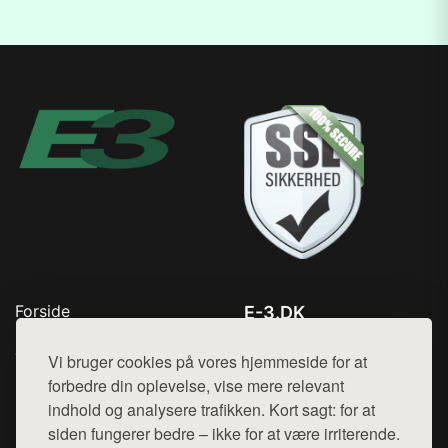
Forside
E-3.DK
Produkter
Tlf. 78768672
Top Rabatter
Vi bruger cookies på vores hjemmeside for at
Mail:
hej@want.dk
Kontakt
forbedre din oplevelse, vise mere relevant
indhold og analysere trafikken. Kort sagt: for at
Cookie- og privatlivspolitik
siden fungerer bedre – ikke for at være irriterende.