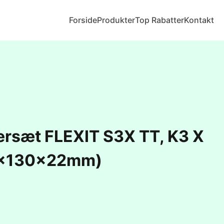
Forside
Produkter
Top Rabatter
Kontakt
tersæt FLEXIT S3X TT, K3 X
5x130x22mm)