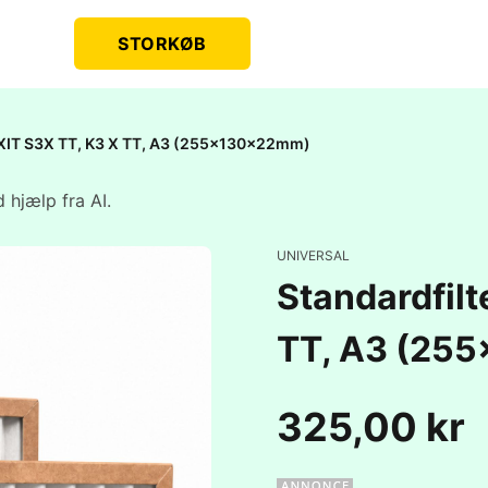
STORKØB
EXIT S3X TT, K3 X TT, A3 (255x130x22mm)
 hjælp fra AI.
UNIVERSAL
Standardfil
TT, A3 (25
325,00 kr