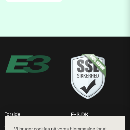
Forside
E-3.DK
Produkter
Tlf. 78768672
Top Rabatter
Vi bruger cookies på vores hjemmeside for at