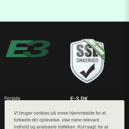
Forside
E-3.DK
Produkter
Tlf. 78768672
Top Rabatter
Vi bruger cookies på vores hjemmeside for at
Mail:
hej@want.dk
Kontakt
forbedre din oplevelse, vise mere relevant
indhold og analysere trafikken. Kort sagt: for at