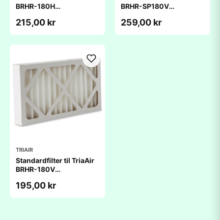
BRHR-180H
BRHR-SP180V
(216x374x47mm)
(231x399x48mm)
215,00 kr
259,00 kr
TRIAIR
Standardfilter til TriaAir
BRHR-180V
(231x399x48mm)
195,00 kr