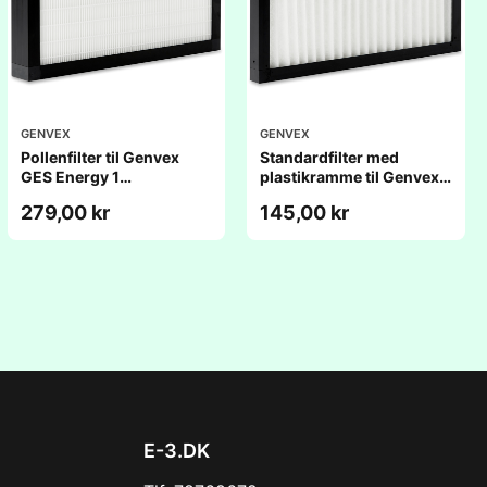
GENVEX
GENVEX
Pollenfilter til Genvex
Standardfilter med
GES Energy 1
plastikramme til Genvex
(236x417x48mm)
GES Energy 1
279,00 kr
145,00 kr
(236x417x25mm)
E-3.DK