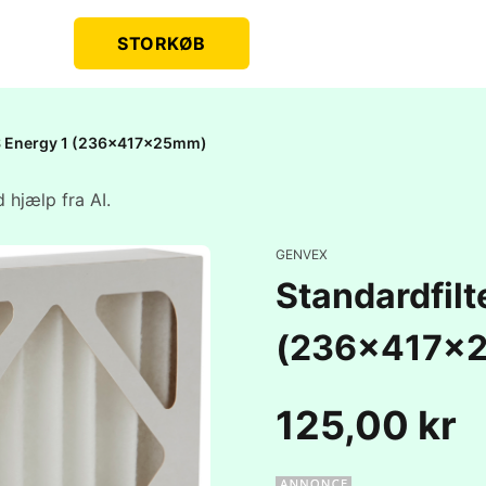
STORKØB
GES Energy 1 (236x417x25mm)
 hjælp fra AI.
GENVEX
Standardfilt
(236x417x
125,00 kr