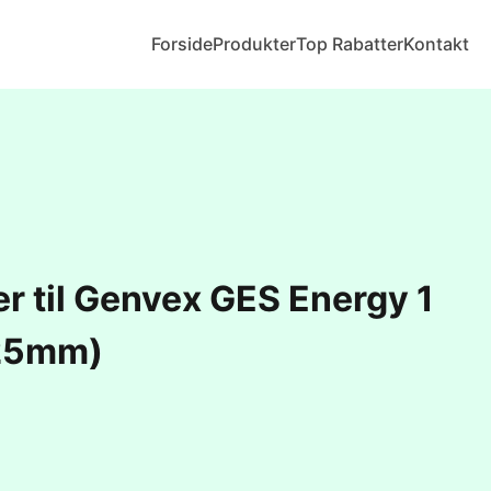
Forside
Produkter
Top Rabatter
Kontakt
er til Genvex GES Energy 1
25mm)