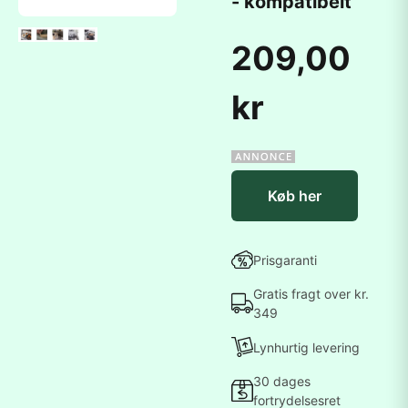
- kompatibelt
209,00
kr
Køb her
Prisgaranti
Gratis fragt over kr.
349
Lynhurtig levering
30 dages
fortrydelsesret