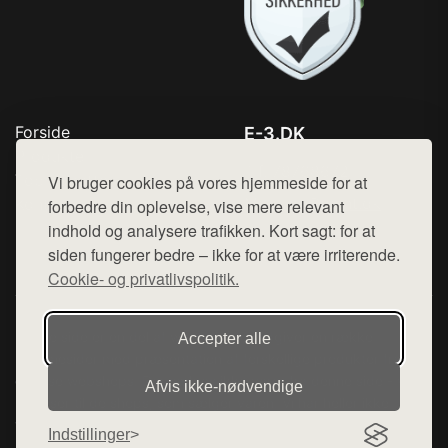
Forside
E-3.DK
Produkter
Tlf. 78768672
Top Rabatter
Vi bruger cookies på vores hjemmeside for at
Mail:
hej@want.dk
Kontakt
forbedre din oplevelse, vise mere relevant
indhold og analysere trafikken. Kort sagt: for at
Cookie- og privatlivspolitik
siden fungerer bedre – ikke for at være irriterende.
Cookie- og privatlivspolitik.
Denne side er en del af want.dk, der udgiver en række
Accepter alle
hjemmesider med præsentation af forskellige produkter fra
diverse webshops. Der sælges ikke varer fra denne side - vi
Afvis ikke‑nødvendige
henviser til de shops, som sælger varen. Vi har heller ikke
varerne på lager.
Indstillinger