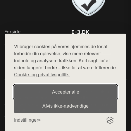
Forside
E-3.DK
Produkter
Tlf. 78768672
Top Rabatter
Vi bruger cookies på vores hjemmeside for at
Mail:
hej@want.dk
Kontakt
forbedre din oplevelse, vise mere relevant
indhold og analysere trafikken. Kort sagt: for at
Cookie- og privatlivspolitik
siden fungerer bedre – ikke for at være irriterende.
Cookie- og privatlivspolitik.
Denne side er en del af want.dk, der udgiver en række
Accepter alle
hjemmesider med præsentation af forskellige produkter fra
diverse webshops. Der sælges ikke varer fra denne side - vi
Afvis ikke‑nødvendige
henviser til de shops, som sælger varen. Vi har heller ikke
varerne på lager.
Indstillinger
© 2026 e-3.dk. Alle rettigheder forbeholdes.