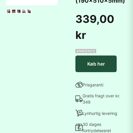
(190x510x5mm)
339,00
kr
Køb her
Prisgaranti
Gratis fragt over kr.
349
Lynhurtig levering
30 dages
fortrydelsesret