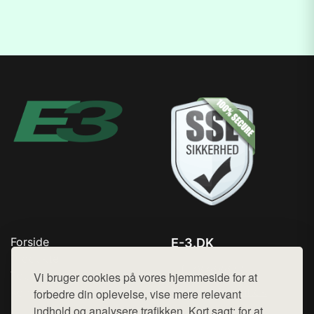
Forside
E-3.DK
Produkter
Tlf. 78768672
Top Rabatter
Vi bruger cookies på vores hjemmeside for at
Mail:
hej@want.dk
Kontakt
forbedre din oplevelse, vise mere relevant
indhold og analysere trafikken. Kort sagt: for at