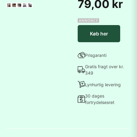
79,00 kr
Køb her
Prisgaranti
Gratis fragt over kr.
349
Lynhurtig levering
30 dages
fortrydelsesret