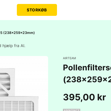
STORKØB
D 1.5 (238x259x23mm)
 hjælp fra AI.
AIRTEAM
Pollenfilter
(238x259x
395,00 kr