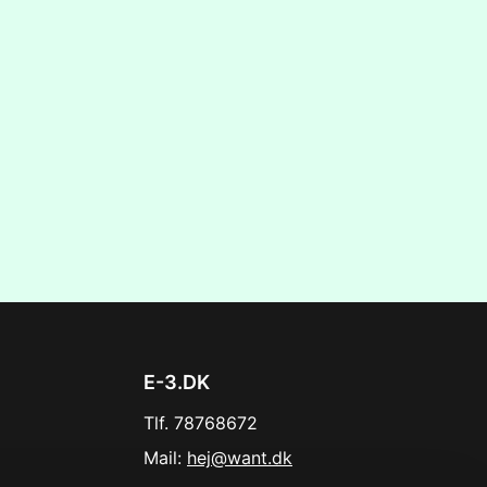
E-3.DK
Tlf. 78768672
Mail:
hej@want.dk