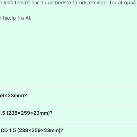
llenfiltersæt har du de bedste forudsætninger for at opnå e
 hjælp fra AI.
x259x23mm)?
CD 1.5 (238x259x23mm)?
am RDCD 1.5 (238x259x23mm)?