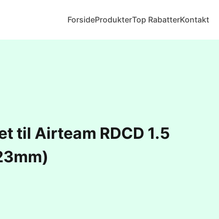
Forside
Produkter
Top Rabatter
Kontakt
set til Airteam RDCD 1.5
23mm)