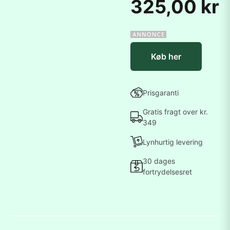
325,00 kr
Køb her
Prisgaranti
Gratis fragt over kr.
349
Lynhurtig levering
30 dages
fortrydelsesret