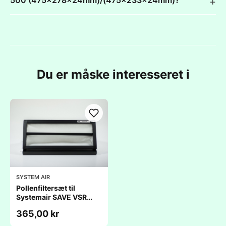
500 (475x278x24mm)/(475x233x24mm)?
Du er måske interesseret i
SYSTEM AIR
Pollenfiltersæt til
Systemair SAVE VSR
500
365,00 kr
(472x279x321mm/472x237x330mm)