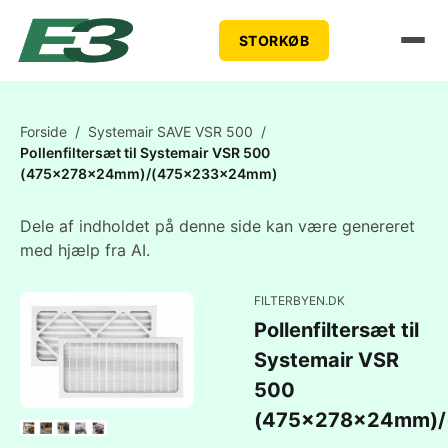
STORKØB
Forside
/
Systemair SAVE VSR 500
/
Pollenfiltersæt til Systemair VSR 500
(475x278x24mm)/(475x233x24mm)
Dele af indholdet på denne side kan være genereret
med hjælp fra AI.
FILTERBYEN.DK
Pollenfiltersæt til
Systemair VSR
500
(475x278x24mm)