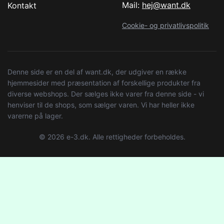
Mail:
hej@want.dk
Kontakt
Cookie- og privatlivspolitik
Denne side er en del af want.dk, der udgiver en række
hjemmesider med præsentation af forskellige produkter fra
diverse webshops. Der sælges ikke varer fra denne side - vi
henviser til de shops, som sælger varen. Vi har heller ikke
varerne på lager.
© 2026 e-3.dk. Alle rettigheder forbeholdes.