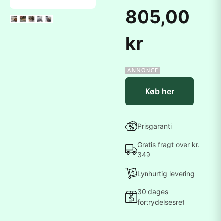
805,00
kr
Køb her
Prisgaranti
Gratis fragt over kr.
349
Lynhurtig levering
30 dages
fortrydelsesret