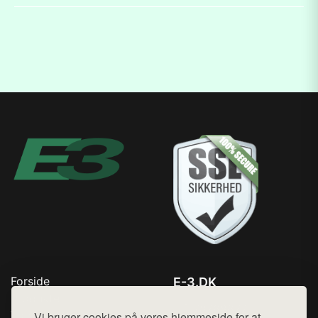
Forside
E-3.DK
Produkter
Tlf. 78768672
Top Rabatter
Vi bruger cookies på vores hjemmeside for at