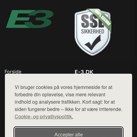
Forside
E-3.DK
Produkter
Tlf. 78768672
Top Rabatter
Vi bruger cookies på vores hjemmeside for at
Mail:
hej@want.dk
Kontakt
forbedre din oplevelse, vise mere relevant
indhold og analysere trafikken. Kort sagt: for at
Cookie- og privatlivspolitik
siden fungerer bedre – ikke for at være irriterende.
Cookie- og privatlivspolitik.
Denne side er en del af want.dk, der udgiver en række
Accepter alle