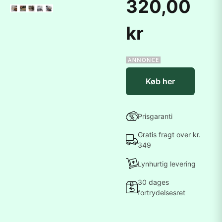
320,00
kr
Køb her
Prisgaranti
Gratis fragt over kr.
349
Lynhurtig levering
30 dages
fortrydelsesret